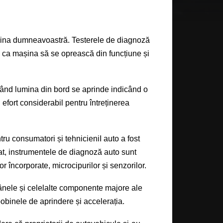
in
a
dumneavoastră. Testerele de diagnoză
 c
a
mașin
a
să se oprească din funcțiune și
ând lumina din bord se aprinde indicând o
efort considerabil pentru întreținerea
tru consumatori și tehnicieni
I
auto a fost
zat, instrumentele de diagnoză auto sunt
 încorporate, microcipurilor și senzorilor.
rânele și celelalte componente majore ale
bobinele de aprindere și accelerația.