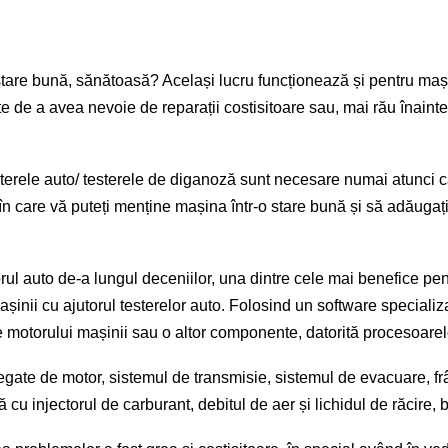
 stare bună, sănătoasă? Același lucru funcționează și pentru maș
e de a avea nevoie de reparații costisitoare sau, mai rău
înainte
terele auto/ testerele de diganoză sunt necesare numai
atunci
c
n care vă puteți menține mașina într-o stare bună și să adăugați 
rul auto de-a lungul deceniilor, una dintre cele mai benefice pen
șinii cu ajutorul testerelor auto. Folosind un software speciali
motorului mașinii sau o altor componente, datorită procesoarelor
gate de motor, sistemul de transmisie, sistemul de evacuare, f
u injectorul de carburant, debitul de aer și lichidul de răcire, 